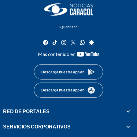
Síguenos en:
facebook
tiktok
instagram
twitter
whatsapp
google
youtube-
Más contenido en
footer
Descarga nuestra app en
Descarga nuestra app en
RED DE PORTALES
SERVICIOS CORPORATIVOS