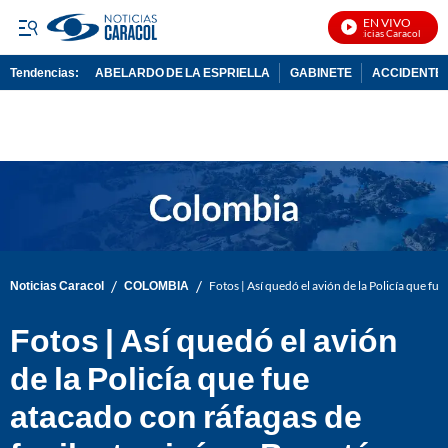
EN VIVO
Noticias Caracol En Viv
Tendencias:
ABELARDO DE LA ESPRIELLA
GABINETE
ACCIDENTE 
PUBLICIDAD
/
/
Noticias Caracol
COLOMBIA
Fotos | Así quedó el avión de la Policía que fu
Fotos | Así quedó el avión
de la Policía que fue
atacado con ráfagas de