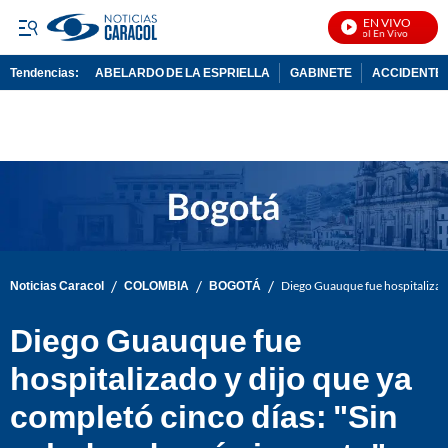
EN VIVO
Noticias Caracol En Vivo
Tendencias:
ABELARDO DE LA ESPRIELLA
GABINETE
ACCIDENTE 
PUBLICIDAD
/
/
/
Noticias Caracol
COLOMBIA
BOGOTÁ
Diego Guauque fue hospitalizado
Diego Guauque fue
hospitalizado y dijo que ya
completó cinco días: "Sin