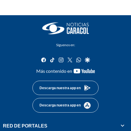
Síguenos en:
facebook
tiktok
instagram
twitter
whatsapp
google
youtube-
Más contenido en
footer
Descarga nuestra app en
Descarga nuestra app en
RED DE PORTALES