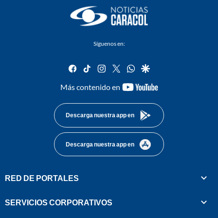
Síguenos en:
facebook
tiktok
instagram
twitter
whatsapp
google
youtube-
Más contenido en
footer
Descarga nuestra app en
Descarga nuestra app en
RED DE PORTALES
SERVICIOS CORPORATIVOS