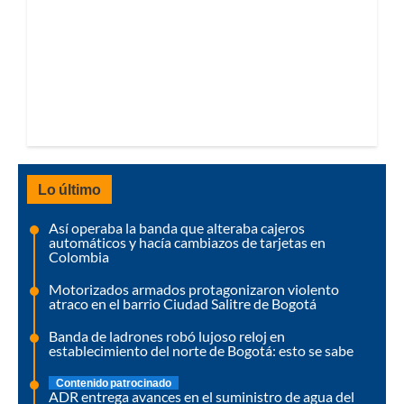
Lo último
Así operaba la banda que alteraba cajeros
automáticos y hacía cambiazos de tarjetas en
Colombia
Motorizados armados protagonizaron violento
atraco en el barrio Ciudad Salitre de Bogotá
Banda de ladrones robó lujoso reloj en
establecimiento del norte de Bogotá: esto se sabe
Contenido patrocinado
ADR entrega avances en el suministro de agua del