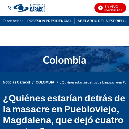
EN VIVO
Noticias Caracol En Vivo
Tendencias:
POSESIÓN PRESIDENCIAL
ABELARDO DE LA ESPRIELLA
PUBLICIDAD
/
/
Noticias Caracol
COLOMBIA
¿Quiénes estarían detrás de la masacre en Pu
¿Quiénes estarían detrás de
la masacre en Puebloviejo,
Magdalena, que dejó cuatro