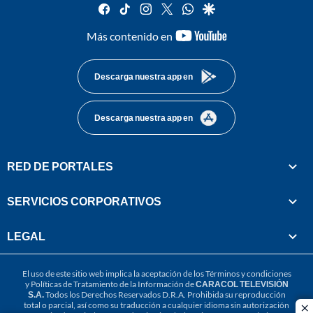
facebook
tiktok
instagram
twitter
whatsapp
google
youtube-
Más contenido en
footer
Descarga nuestra app en
Descarga nuestra app en
RED DE PORTALES
SERVICIOS CORPORATIVOS
LEGAL
El uso de este sitio web implica la aceptación de los
Términos y condiciones
y
Políticas de Tratamiento de la Información
de
CARACOL TELEVISIÓN
S.A.
Todos los Derechos Reservados D.R.A. Prohibida su reproducción
total o parcial, así como su traducción a cualquier idioma sin autorización
cl