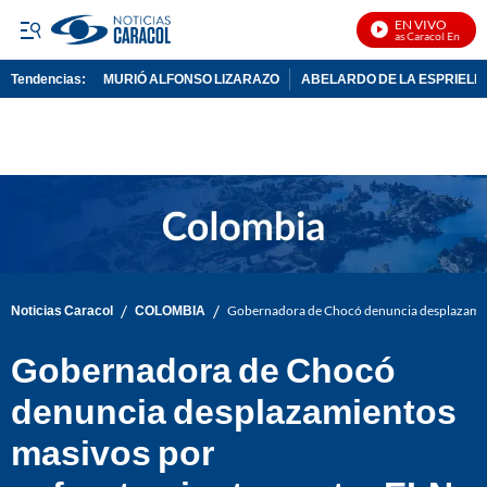
EN VIVO
Noticias Caracol En Vivo
Tendencias:
MURIÓ ALFONSO LIZARAZO
ABELARDO DE LA ESPRIELL
PUBLICIDAD
/
/
Noticias Caracol
COLOMBIA
Gobernadora de Chocó denuncia desplazamien
Gobernadora de Chocó
denuncia desplazamientos
masivos por