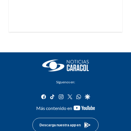
Síguenos en:
facebook
tiktok
instagram
twitter
whatsapp
google
youtube-
Más contenido en
footer
Descarga nuestra app en