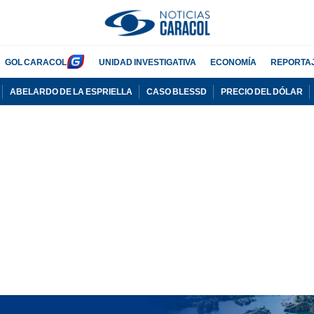
GOL CARACOL
UNIDAD INVESTIGATIVA
ECONOMÍA
REPORTA
ABELARDO DE LA ESPRIELLA
CASO BLESSD
PRECIO DEL DÓLAR
PUBLICIDAD