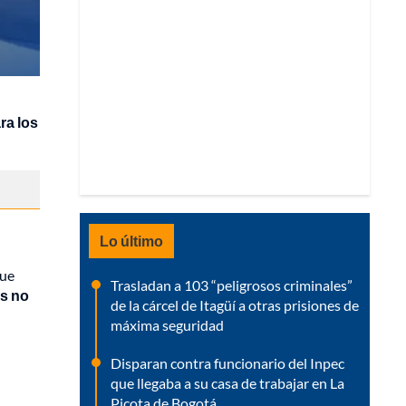
ra los
Lo último
que
Trasladan a 103 “peligrosos criminales”
es no
de la cárcel de Itagüí a otras prisiones de
máxima seguridad
Disparan contra funcionario del Inpec
que llegaba a su casa de trabajar en La
Picota de Bogotá