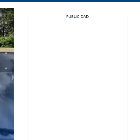
Facebook
PUBLICIDAD
X
Whatsapp
Copiar enlace
Telegram
LinkedIn