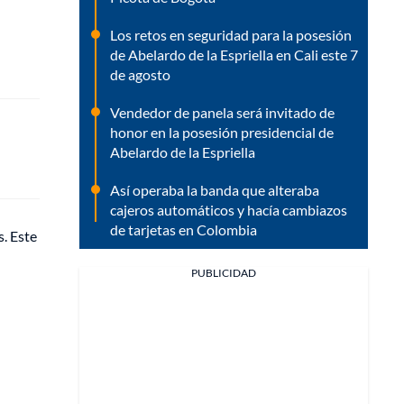
Los retos en seguridad para la posesión
de Abelardo de la Espriella en Cali este 7
de agosto
Vendedor de panela será invitado de
honor en la posesión presidencial de
Abelardo de la Espriella
Así operaba la banda que alteraba
cajeros automáticos y hacía cambiazos
de tarjetas en Colombia
s. Este
PUBLICIDAD