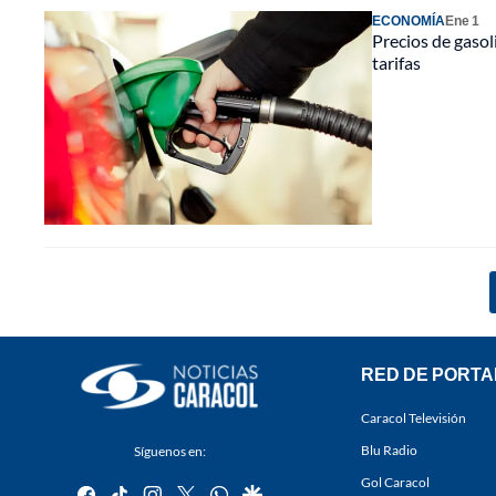
ECONOMÍA
Ene 1
Precios de gaso
tarifas
RED DE PORTA
Caracol Televisión
Blu Radio
Síguenos en:
Gol Caracol
facebook
tiktok
instagram
twitter
whatsapp
google