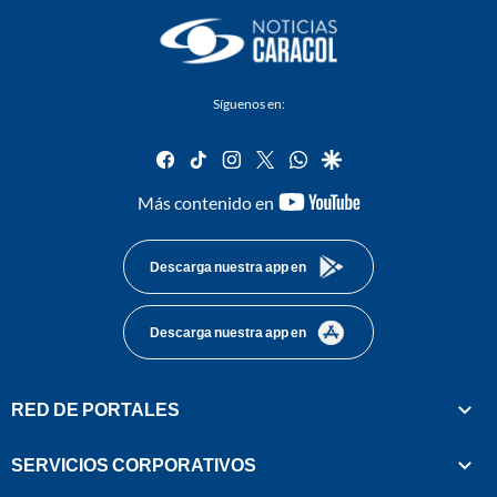
Síguenos en:
facebook
tiktok
instagram
twitter
whatsapp
google
youtube-
Más contenido en
footer
Descarga nuestra app en
Descarga nuestra app en
RED DE PORTALES
SERVICIOS CORPORATIVOS