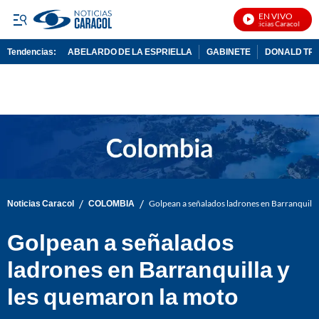
EN VIVO
Noticias Caracol En Vi
Tendencias:
ABELARDO DE LA ESPRIELLA
GABINETE
DONALD TR
PUBLICIDAD
/
/
Noticias Caracol
COLOMBIA
Golpean a señalados ladrones en Barranquilla
Golpean a señalados
ladrones en Barranquilla y
les quemaron la moto