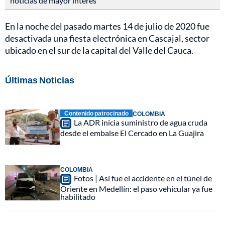
noticias de mayor interés
En la noche del pasado martes 14 de julio de 2020 fue
desactivada una fiesta electrónica en Cascajal, sector
ubicado en el sur de la capital del Valle del Cauca.
Últimas Noticias
Contenido patrocinado
COLOMBIA
La ADR inicia suministro de agua cruda
desde el embalse El Cercado en La Guajira
COLOMBIA
Fotos | Así fue el accidente en el túnel de
Oriente en Medellín: el paso vehicular ya fue
habilitado