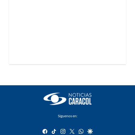
Síguenos en:
facebook
tiktok
instagram
twitter
whatsapp
google