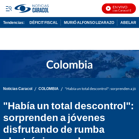
EN VIVO
Noticias Caracol En Vivo
Tendencias:
DÉFICIT FISCAL
MURIÓ ALFONSO LIZARAZO
ABELARDO
PUBLICIDAD
/
/
Noticias Caracol
COLOMBIA
"Había un total descontrol": sorprenden a jó
"Había un total descontrol":
sorprenden a jóvenes
disfrutando de rumba