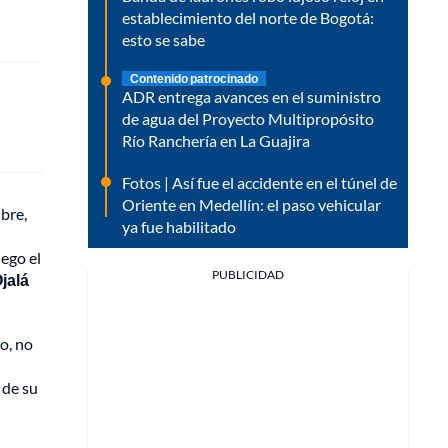
establecimiento del norte de Bogotá:
esto se sabe
Contenido patrocinado
ADR entrega avances en el suministro
de agua del Proyecto Multipropósito
Río Ranchería en La Guajira
Fotos | Así fue el accidente en el túnel de
Oriente en Medellín: el paso vehicular
bre,
ya fue habilitado
uego el
PUBLICIDAD
jalá
o, no
 de su