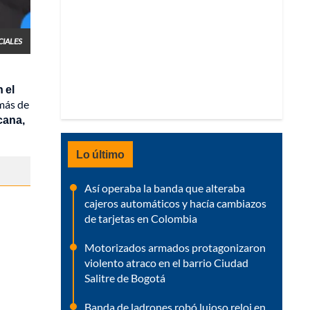
CIALES
 el
 más de
cana,
Lo último
Así operaba la banda que alteraba
cajeros automáticos y hacía cambiazos
de tarjetas en Colombia
Motorizados armados protagonizaron
violento atraco en el barrio Ciudad
Salitre de Bogotá
Banda de ladrones robó lujoso reloj en