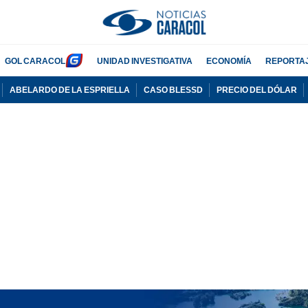
GOL CARACOL
UNIDAD INVESTIGATIVA
ECONOMÍA
REPORTA
ABELARDO DE LA ESPRIELLA
CASO BLESSD
PRECIO DEL DÓLAR
PUBLICIDAD