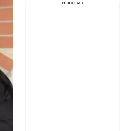
PUBLICIDAD
Facebook
X
Whatsapp
Copiar enlace
Telegram
LinkedIn