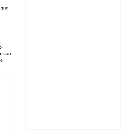
o que
o
do con
de