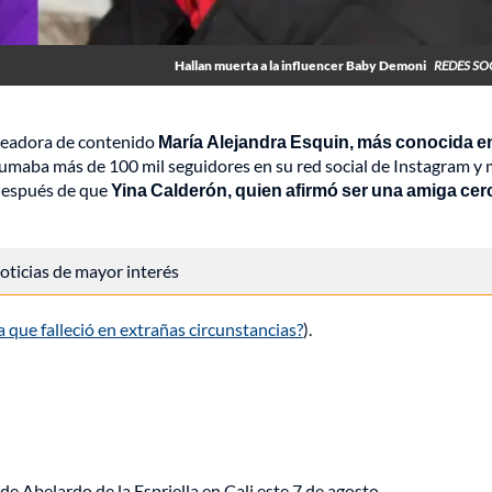
Hallan muerta a la influencer Baby Demoni
REDES SO
creadora de contenido
María
Alejandra Esquin, más conocida en
sumaba más de 100 mil seguidores en su red social de Instagram y
 después de que
Yina Calderón, quien afirmó ser una amiga cer
 noticias de mayor interés
que falleció en extrañas circunstancias?
).
de Abelardo de la Espriella en Cali este 7 de agosto