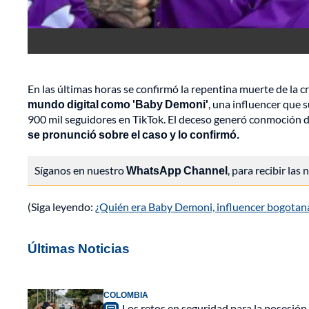
En las últimas horas se confirmó la repentina muerte de la 
mundo digital como 'Baby Demoni'
, una influencer que 
900 mil seguidores en TikTok. El deceso generó conmoción
se pronunció sobre el caso y lo confirmó.
Síganos en nuestro
WhatsApp Channel
, para recibir las
(Siga leyendo:
¿Quién era Baby Demoni, influencer bogotana 
Últimas Noticias
COLOMBIA
Los retos en seguridad para la posesión 