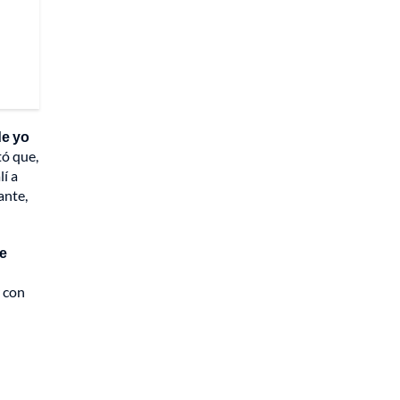
de yo
tó que,
í a
ante,
ue
r con