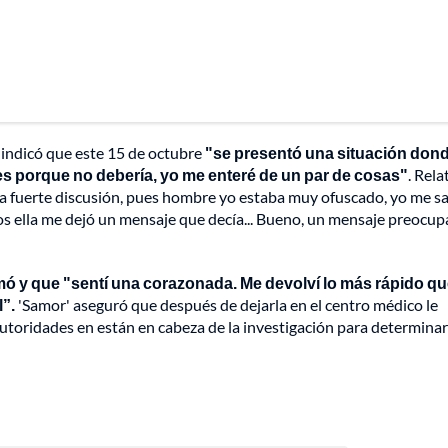
, indicó que este 15 de octubre
"se presentó una situación don
les porque no debería, yo me enteré de un par de cosas"
. Rela
a fuerte discusión, pues hombre yo estaba muy ofuscado, yo me sal
os ella me dejó un mensaje que decía... Bueno, un mensaje preocup
rmó y que "sentí una corazonada. Me devolví lo más rápido q
l”.
'Samor' aseguró que después de dejarla en el centro médico le
s autoridades en están en cabeza de la investigación para determina