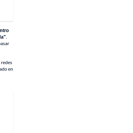
ntro
da"
.
pasar
 redes
cado en