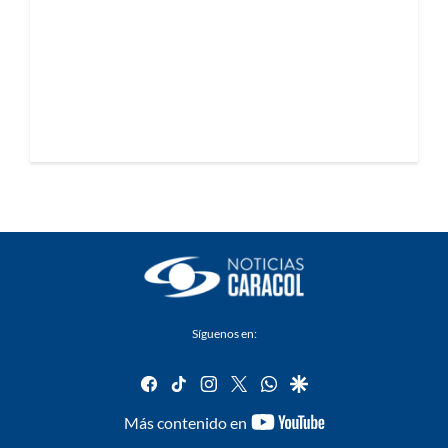
Síguenos en:
facebook
tiktok
instagram
twitter
whatsapp
google
youtube-
Más contenido en
footer