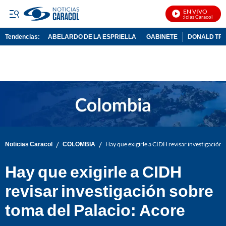
EN VIVO
Noticias Caracol En Vi
Tendencias:
ABELARDO DE LA ESPRIELLA
GABINETE
DONALD TR
PUBLICIDAD
/
/
Noticias Caracol
COLOMBIA
Hay que exigirle a CIDH revisar investigación 
Hay que exigirle a CIDH
revisar investigación sobre
toma del Palacio: Acore