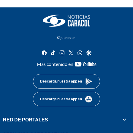
Síguenos en:
facebook
tiktok
instagram
twitter
whatsapp
google
youtube-
Más contenido en
footer
Descarga nuestra app en
Descarga nuestra app en
RED DE PORTALES