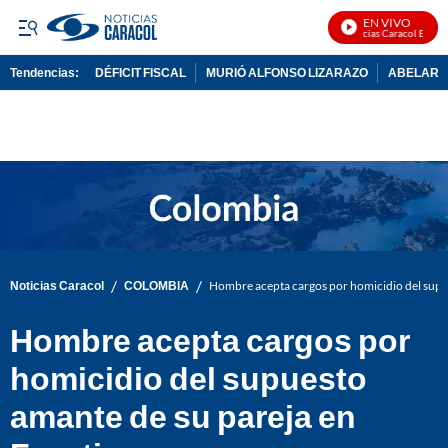
EN VIVO
Noticias Caracol En Vivo
Tendencias:
DÉFICIT FISCAL
MURIÓ ALFONSO LIZARAZO
ABELARDO
PUBLICIDAD
/
/
Noticias Caracol
COLOMBIA
Hombre acepta cargos por homicidio del supu
Hombre acepta cargos por
homicidio del supuesto
amante de su pareja en