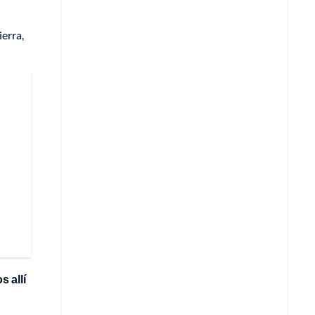
erra,
 allí