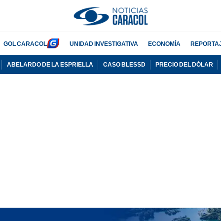
GOL CARACOL
UNIDAD INVESTIGATIVA
ECONOMÍA
REPORTA
ABELARDO DE LA ESPRIELLA
CASO BLESSD
PRECIO DEL DÓLAR
PUBLICIDAD