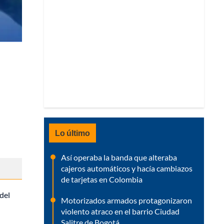
Lo último
Así operaba la banda que alteraba
cajeros automáticos y hacía cambiazos
de tarjetas en Colombia
del
Motorizados armados protagonizaron
violento atraco en el barrio Ciudad
Salitre de Bogotá