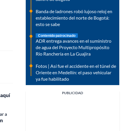
Banda de ladrones robó lujoso reloj en
establecimiento del norte de Bogotá:
esto se sabe
Contenido patrocinado
ADR entrega avances en el suministro
de agua del Proyecto Multipropósito
Río Ranchería en La Guajira
Fotos | Así fue el accidente en el túnel de
Oriente en Medellín: el paso vehicular
ya fue habilitado
PUBLICIDAD
 aquí
ar a
on