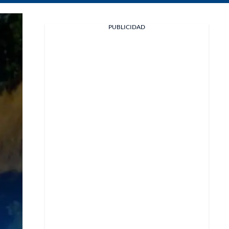
Facebook
PUBLICIDAD
X
Whatsapp
Copiar enlace
Telegram
LinkedIn