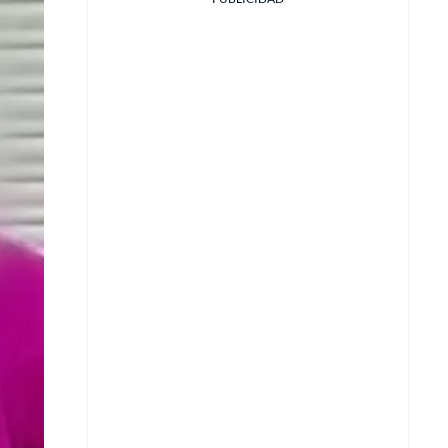
Facebook
X
Whatsapp
Copiar enlace
Telegram
LinkedIn