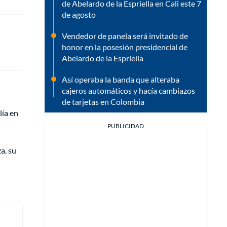
de Abelardo de la Espriella en Cali este 7
de agosto
Vendedor de panela será invitado de
honor en la posesión presidencial de
Abelardo de la Espriella
Así operaba la banda que alteraba
cajeros automáticos y hacía cambiazos
de tarjetas en Colombia
lía en
PUBLICIDAD
a, su