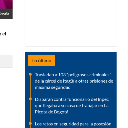
iscalía
 el
Lo último
Trasladan a 103 “peligrosos criminales”
de la cárcel de Itagüí a otras prisiones de
máxima seguridad
Disparan contra funcionario del Inpec
que llegaba a su casa de trabajar en La
Picota de Bogotá
Los retos en seguridad para la posesión