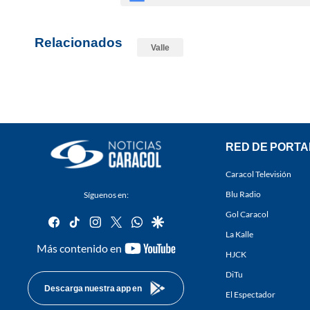
Relacionados
Valle
RED DE PORTA
Caracol Televisión
Blu Radio
Síguenos en:
Gol Caracol
facebook
tiktok
instagram
twitter
whatsapp
google
La Kalle
youtube-
Más contenido en
HJCK
footer
DiTu
Descarga nuestra app en
El Espectador