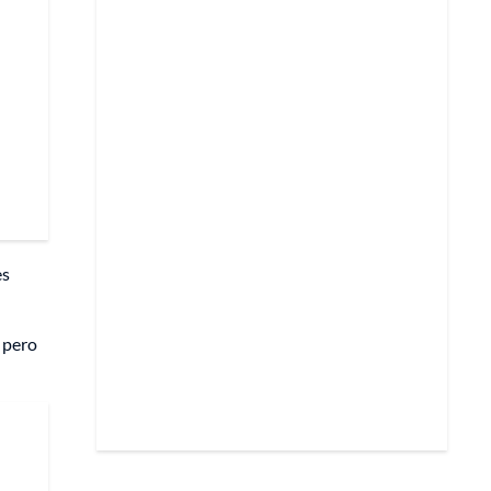
es
 pero