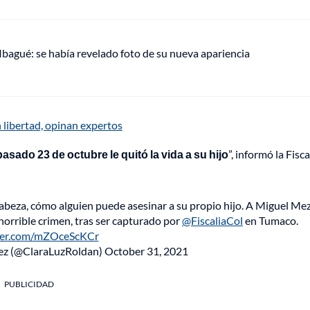
 Ibagué: se había revelado foto de su nueva apariencia
n libertad, opinan expertos
asado 23 de octubre le quitó la vida a su hijo
”, informó la Fisca
cabeza, cómo alguien puede asesinar a su propio hijo. A Miguel Mez
 horrible crimen, tras ser capturado por
@FiscaliaCol
en Tumaco.
tter.com/mZOceScKCr
lez (@ClaraLuzRoldan)
October 31, 2021
PUBLICIDAD