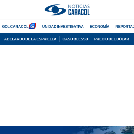
GOL CARACOL
UNIDAD INVESTIGATIVA
ECONOMÍA
REPORTA
ABELARDO DE LA ESPRIELLA
CASO BLESSD
PRECIO DEL DÓLAR
PUBLICIDAD