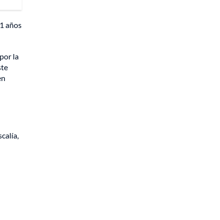
11 años
por la
ste
en
calía,