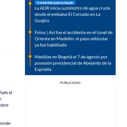
Contenido patrocinado
La ADR inicia suministro de agua cruda
desde el embalse El Cercado en La
Guajira
Fotos | Así fue el accidente en el túnel de
Oriente en Medellín: el paso vehicular
ya fue habilitado
Medidas en Bogotá el 7 de agosto por
posesión presidencial de Abelardo de la
Espriella
PUBLICIDAD
eñaló el
n
sobre
“donde