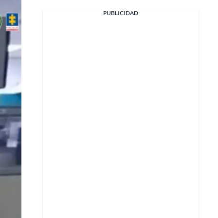
PUBLICIDAD
Facebook
X
Whatsapp
Copiar enlace
Telegram
LinkedIn