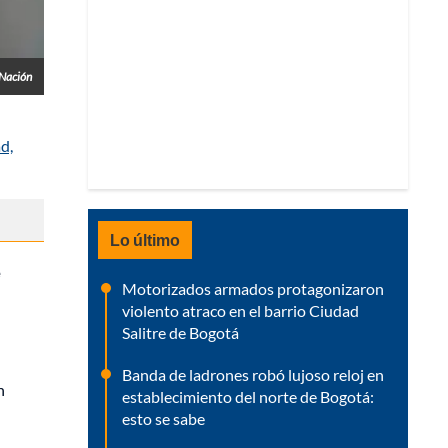
 Nación
d,
Lo último
e
Motorizados armados protagonizaron
violento atraco en el barrio Ciudad
Salitre de Bogotá
Banda de ladrones robó lujoso reloj en
n
establecimiento del norte de Bogotá:
esto se sabe