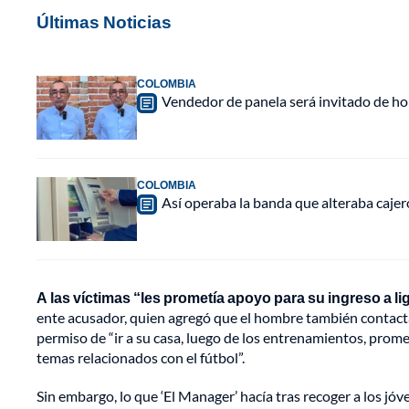
Últimas Noticias
COLOMBIA
Vendedor de panela será invitado de hon
COLOMBIA
Así operaba la banda que alteraba caje
A las víctimas “les prometía apoyo para su ingreso a l
ente acusador, quien agregó que el hombre también contactab
permiso de “ir a su casa, luego de los entrenamientos, prom
temas relacionados con el fútbol”.
Sin embargo, lo que ‘El Manager’ hacía tras recoger a los jóv