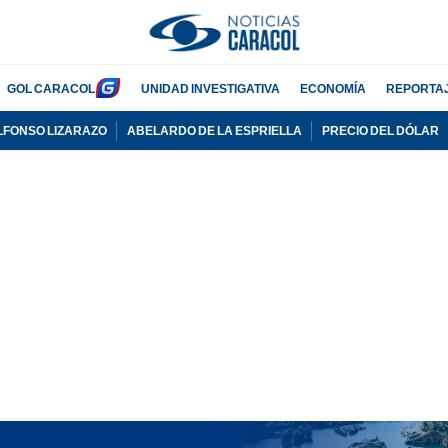
GOL CARACOL
UNIDAD INVESTIGATIVA
ECONOMÍA
REPORTA
LFONSO LIZARAZO
ABELARDO DE LA ESPRIELLA
PRECIO DEL DÓLAR
PUBLICIDAD