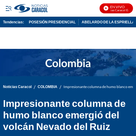
EN VIVO
Noticias Caracol En Vivo
Tendencias:
POSESIÓN PRESIDENCIAL
ABELARDO DE LA ESPRIELLA
PUBLICIDAD
/
/
Noticias Caracol
COLOMBIA
Impresionante columna de humo blanco emerg
Impresionante columna de
humo blanco emergió del
volcán Nevado del Ruiz