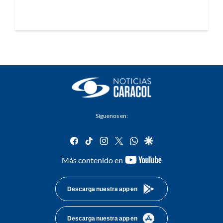
Síguenos en:
facebook
tiktok
instagram
twitter
whatsapp
google
youtube-
Más contenido en
footer
Descarga nuestra app en
Descarga nuestra app en