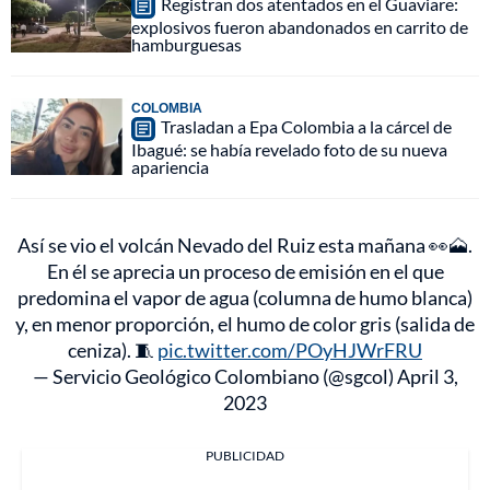
Registran dos atentados en el Guaviare:
explosivos fueron abandonados en carrito de
hamburguesas
COLOMBIA
Trasladan a Epa Colombia a la cárcel de
Ibagué: se había revelado foto de su nueva
apariencia
Así se vio el volcán Nevado del Ruiz esta mañana 👀🗻.
En él se aprecia un proceso de emisión en el que
predomina el vapor de agua (columna de humo blanca)
y, en menor proporción, el humo de color gris (salida de
ceniza). 🧵
pic.twitter.com/POyHJWrFRU
— Servicio Geológico Colombiano (@sgcol)
April 3,
2023
PUBLICIDAD