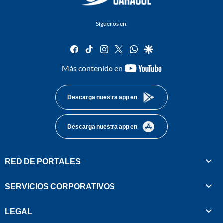
Síguenos en:
facebook
tiktok
instagram
twitter
whatsapp
google
youtube-
Más contenido en
footer
Descarga nuestra app en
Descarga nuestra app en
RED DE PORTALES
SERVICIOS CORPORATIVOS
LEGAL