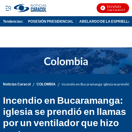
EN VIVO
Noticias Caracol En Viv
Tendencias:
POSESIÓN PRESIDENCIAL
ABELARDO DE LA ESPRIELLA
PUBLICIDAD
/
/
Noticias Caracol
COLOMBIA
Incendio en Bucaramanga: iglesia se prendió e
Incendio en Bucaramanga:
iglesia se prendió en llamas
por un ventilador que hizo