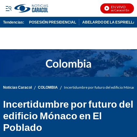
EN VIVO
Noticias Caracol En Vivo
Tendencias:
POSESIÓN PRESIDENCIAL
ABELARDO DE LA ESPRIELLA
PUBLICIDAD
/
/
Noticias Caracol
COLOMBIA
Incertidumbre por futuro del edificio Mónaco
Incertidumbre por futuro del
edificio Mónaco en El
Poblado