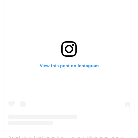
View this post on Instagram
A post shared by Qhubo Bucaramanga (@qhubobucaramanga)