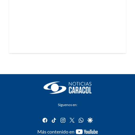
Síguenos en:
facebook
tiktok
instagram
twitter
whatsapp
google
youtube-
Más contenido en