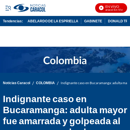
EN VIVO
Noticias Caracol En Vivo
Tendencias:
ABELARDO DE LA ESPRIELLA
GABINETE
DONALD TR
PUBLICIDAD
/
/
Noticias Caracol
COLOMBIA
Indignante caso en Bucaramanga: adulta mayor
Indignante caso en
Bucaramanga: adulta mayor
fue amarrada y golpeada al