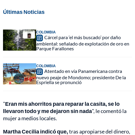
Últimas Noticias
COLOMBIA
Cárcel para ‘el más buscado’ por daño
ambiental: señalado de explotación de oro en
Parque Farallones
COLOMBIA
Atentado en vía Panamericana contra
nuevo peaje de Mondomo; presidente De la
Espriella se pronunció
"
Eran mis ahorritos para reparar la casita, se lo
llevaron todo y me dejaron sin nada
", le comentó la
mujer a medios locales.
Martha Cecilia indicó que,
tras apropiarse del dinero,