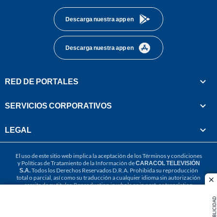
Descarga nuestra app en
Descarga nuestra app en
RED DE PORTALES
SERVICIOS CORPORATIVOS
LEGAL
El uso de este sitio web implica la aceptación de los
Términos y condiciones
y
Políticas de Tratamiento de la Información
de
CARACOL TELEVISIÓN
S.A.
Todos los Derechos Reservados D.R.A. Prohibida su reproducción
total o parcial, así como su traducción a cualquier idioma sin autorización
cl
escrita de su titular. Reproduction in whole or in part, or translation
without written permission is prohibited. All rights reserved 2025.
PUBLICIDAD
MIEMBRO DE: