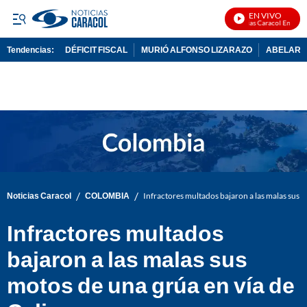
EN VIVO
Noticias Caracol En Vivo
Tendencias:
DÉFICIT FISCAL
MURIÓ ALFONSO LIZARAZO
ABELARDO
PUBLICIDAD
/
/
Noticias Caracol
COLOMBIA
Infractores multados bajaron a las malas sus m
Infractores multados
bajaron a las malas sus
motos de una grúa en vía de