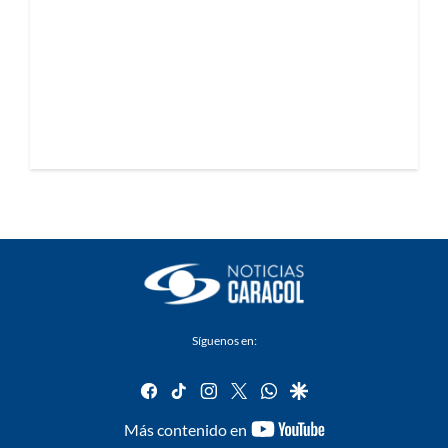
Síguenos en:
facebook
tiktok
instagram
twitter
whatsapp
google
youtube-
Más contenido en
footer