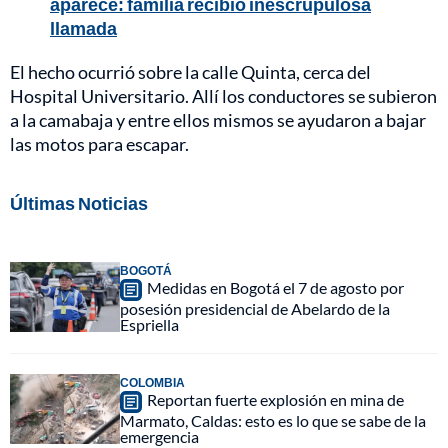
aparece: familia recibió inescrupulosa
llamada
El hecho ocurrió sobre la calle Quinta, cerca del
Hospital Universitario. Allí los conductores se subieron
a la camabaja y entre ellos mismos se ayudaron a bajar
las motos para escapar.
Últimas Noticias
BOGOTÁ
Medidas en Bogotá el 7 de agosto por
posesión presidencial de Abelardo de la
Espriella
COLOMBIA
Reportan fuerte explosión en mina de
Marmato, Caldas: esto es lo que se sabe de la
emergencia