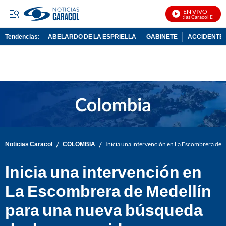
EN VIVO
Noticias Caracol En Vivo
Tendencias:
ABELARDO DE LA ESPRIELLA
GABINETE
ACCIDENTE 
PUBLICIDAD
/
/
Noticias Caracol
COLOMBIA
Inicia una intervención en La Escombrera de
Inicia una intervención en
La Escombrera de Medellín
para una nueva búsqueda