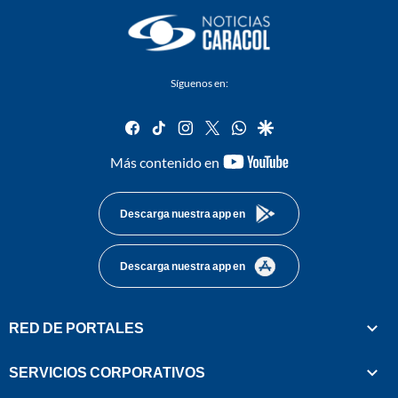
Síguenos en:
facebook
tiktok
instagram
twitter
whatsapp
google
youtube-
Más contenido en
footer
Descarga nuestra app en
Descarga nuestra app en
RED DE PORTALES
SERVICIOS CORPORATIVOS