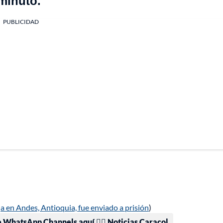
 minuto.
PUBLICIDAD
a en Andes, Antioquia, fue enviado a prisión
)
e WhatsApp Channels aquí 👉🏻 Noticias Caracol