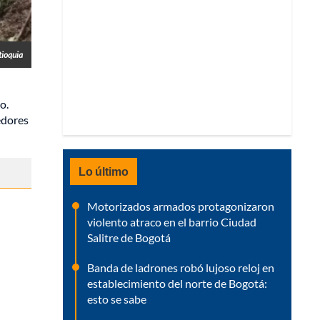
tioquia
o.
edores
Lo último
Motorizados armados protagonizaron
violento atraco en el barrio Ciudad
Salitre de Bogotá
Banda de ladrones robó lujoso reloj en
establecimiento del norte de Bogotá:
esto se sabe