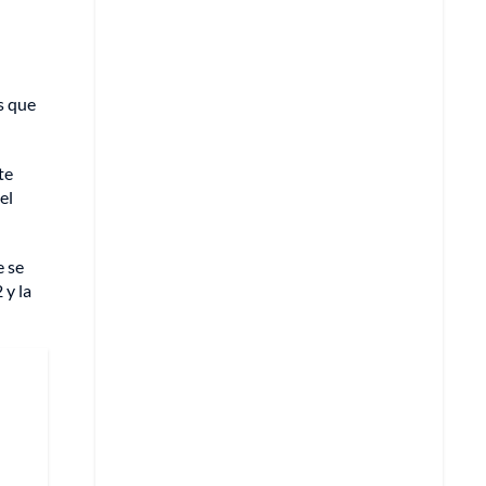
s que
te
el
e se
 y la