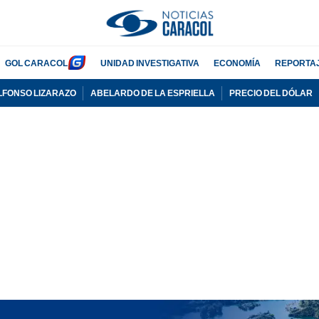
GOL CARACOL
UNIDAD INVESTIGATIVA
ECONOMÍA
REPORTA
LFONSO LIZARAZO
ABELARDO DE LA ESPRIELLA
PRECIO DEL DÓLAR
PUBLICIDAD