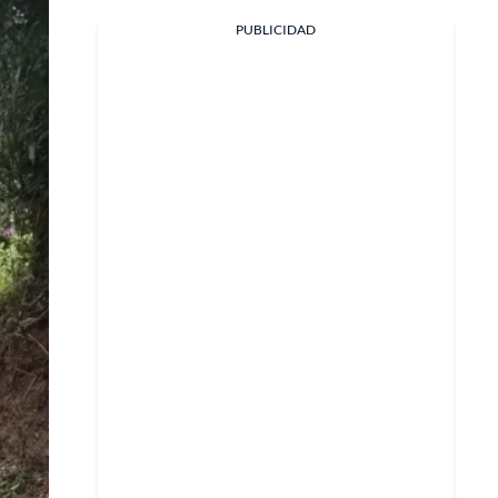
PUBLICIDAD
Facebook
X
Whatsapp
Copiar enlace
Telegram
LinkedIn