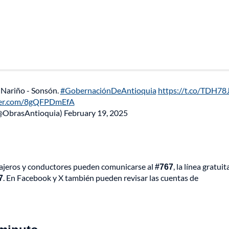
a Nariño - Sonsón.
#GobernaciónDeAntioquia
https://t.co/TDH78
tter.com/8gQFPDmEfA
 (@ObrasAntioquia)
February 19, 2025
s viajeros y conductores pueden comunicarse al
#767
, la línea gratuit
7
. En Facebook y X también pueden revisar las cuentas de