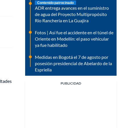
Contenido patrocinado
ADR entrega avances en el suministro
de agua del Proyecto Multipropósito
Río Ranchería en La Guajira
Fotos | Así fue el accidente en el túnel de
Oriente en Medellín: el paso vehicular
ya fue habilitado
Medidas en Bogotá el 7 de agosto por
posesión presidencial de Abelardo de la
Espriella
ltades
PUBLICIDAD