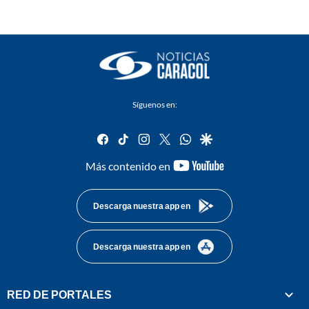
Síguenos en:
facebook
tiktok
instagram
twitter
whatsapp
google
youtube-
Más contenido en
footer
Descarga nuestra app en
Descarga nuestra app en
RED DE PORTALES