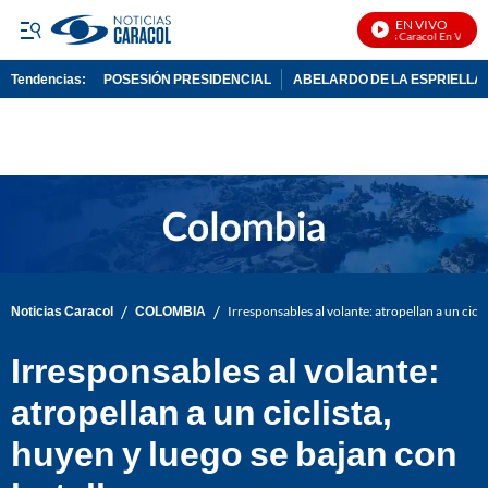
EN VIVO
Noticias Caracol En Vivo
Tendencias:
POSESIÓN PRESIDENCIAL
ABELARDO DE LA ESPRIELLA
PUBLICIDAD
/
/
Noticias Caracol
COLOMBIA
Irresponsables al volante: atropellan a un cicl
Irresponsables al volante:
atropellan a un ciclista,
huyen y luego se bajan con