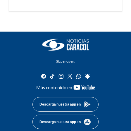
Síguenos en:
facebook
tiktok
instagram
twitter
whatsapp
google
youtube-
Más contenido en
footer
Descarga nuestra app en
Descarga nuestra app en