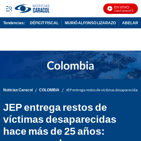
EN VIVO
Noticias Caracol En Vivo
Tendencias:
DÉFICIT FISCAL
MURIÓ ALFONSO LIZARAZO
ABELARDO
PUBLICIDAD
/
/
Noticias Caracol
COLOMBIA
JEP entrega restos de víctimas desaparecidas 
JEP entrega restos de
víctimas desaparecidas
hace más de 25 años: