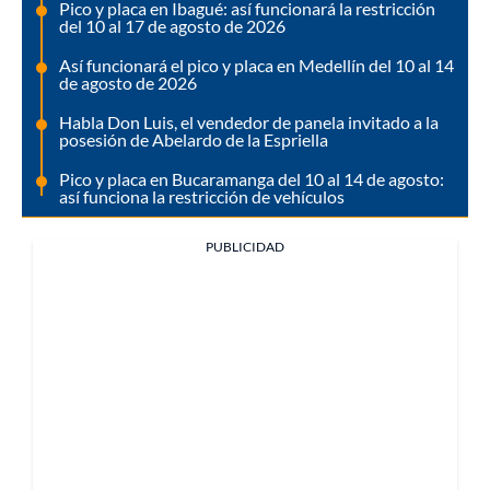
Pico y placa en Ibagué: así funcionará la restricción
del 10 al 17 de agosto de 2026
Así funcionará el pico y placa en Medellín del 10 al 14
de agosto de 2026
Habla Don Luis, el vendedor de panela invitado a la
posesión de Abelardo de la Espriella
Pico y placa en Bucaramanga del 10 al 14 de agosto:
así funciona la restricción de vehículos
PUBLICIDAD