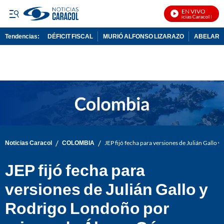
EN VIVO
Noticias Caracol En Viv
Tendencias:
DÉFICIT FISCAL
MURIÓ ALFONSO LIZARAZO
ABELARDO
PUBLICIDAD
/
/
Noticias Caracol
COLOMBIA
JEP fijó fecha para versiones de Julián Gall
JEP fijó fecha para
versiones de Julián Gallo y
Rodrigo Londoño por