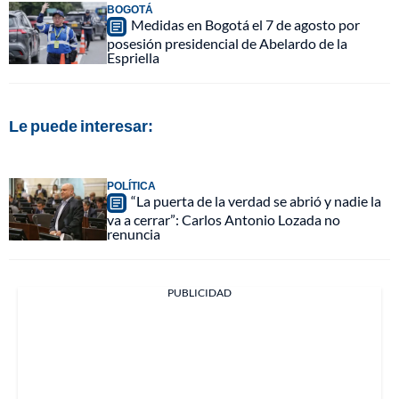
BOGOTÁ
Medidas en Bogotá el 7 de agosto por
posesión presidencial de Abelardo de la
Espriella
Le puede interesar:
POLÍTICA
“La puerta de la verdad se abrió y nadie la
va a cerrar”: Carlos Antonio Lozada no
renuncia
PUBLICIDAD