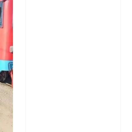
Facebook
X
Whatsapp
Copiar enlace
Telegram
LinkedIn