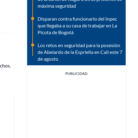
máxima seguridad
Disparan contra funcionario del Inpec
que llegaba a su casa de trabajar en La
Picota de Bogotá
Los retos en seguridad para la posesión
de Abelardo de la Espriella en Cali este 7
de agosto
echos.
PUBLICIDAD