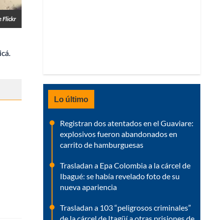
 Flickr
icá.
Lo último
Registran dos atentados en el Guaviare:
explosivos fueron abandonados en
carrito de hamburguesas
Trasladan a Epa Colombia a la cárcel de
Ibagué: se había revelado foto de su
nueva apariencia
Trasladan a 103 “peligrosos criminales”
de la cárcel de Itagüí a otras prisiones de