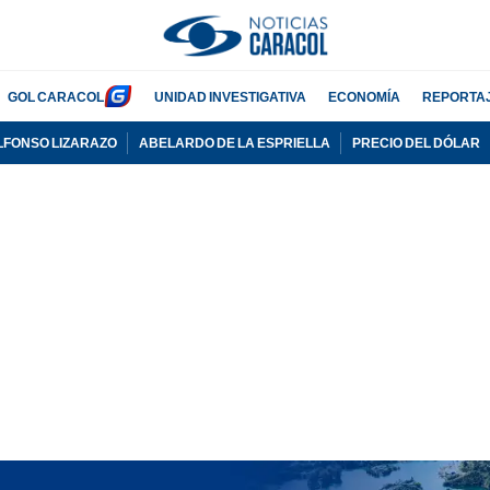
GOL CARACOL
UNIDAD INVESTIGATIVA
ECONOMÍA
REPORTA
LFONSO LIZARAZO
ABELARDO DE LA ESPRIELLA
PRECIO DEL DÓLAR
PUBLICIDAD