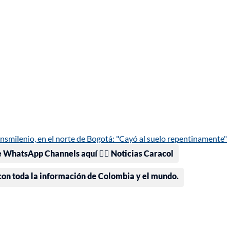
nsmilenio, en el norte de Bogotá: "Cayó al suelo repentinamente"
e WhatsApp Channels aquí 👉🏻 Noticias Caracol
 con toda la información de Colombia y el mundo.