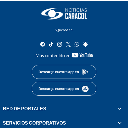
Síguenos en:
facebook
tiktok
instagram
twitter
whatsapp
google
youtube-
Más contenido en
footer
Descarga nuestra app en
Descarga nuestra app en
RED DE PORTALES
SERVICIOS CORPORATIVOS