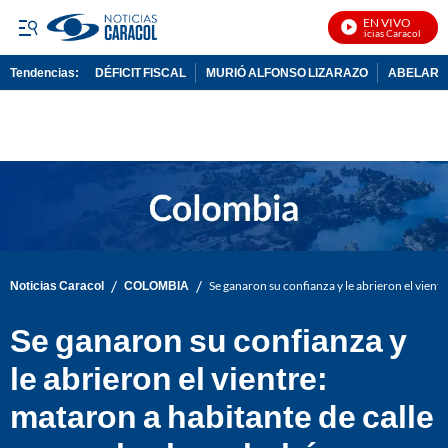
EN VIVO
Noticias Caracol En Viv
Tendencias:
DÉFICIT FISCAL
MURIÓ ALFONSO LIZARAZO
ABELARDO
PUBLICIDAD
/
/
Noticias Caracol
COLOMBIA
Se ganaron su confianza y le abrieron el vientr
Se ganaron su confianza y
le abrieron el vientre:
mataron a habitante de calle