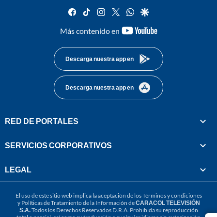
facebook
tiktok
instagram
twitter
whatsapp
google
youtube-
Más contenido en
footer
Descarga nuestra app en
Descarga nuestra app en
RED DE PORTALES
SERVICIOS CORPORATIVOS
LEGAL
El uso de este sitio web implica la aceptación de los
Términos y condiciones
y
Políticas de Tratamiento de la Información
de
CARACOL TELEVISIÓN
S.A.
Todos los Derechos Reservados D.R.A. Prohibida su reproducción