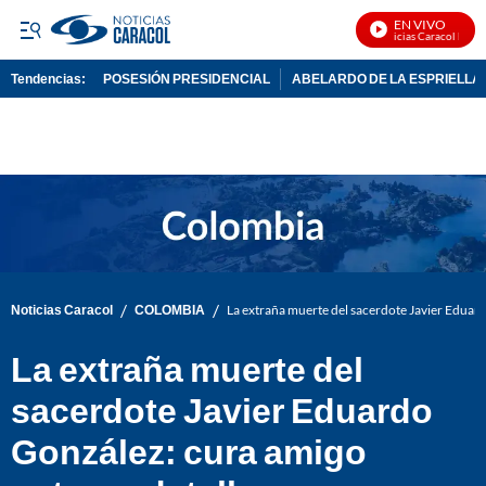
EN VIVO
Noticias Caracol En Viv
Tendencias:
POSESIÓN PRESIDENCIAL
ABELARDO DE LA ESPRIELLA
PUBLICIDAD
/
/
Noticias Caracol
COLOMBIA
La extraña muerte del sacerdote Javier Eduard
La extraña muerte del
sacerdote Javier Eduardo
González: cura amigo