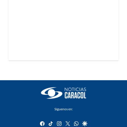
Síguenos en:
facebook
tiktok
instagram
twitter
whatsapp
google