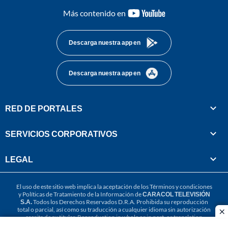
youtube-
Más contenido en
footer
Descarga nuestra app en
Descarga nuestra app en
RED DE PORTALES
SERVICIOS CORPORATIVOS
LEGAL
El uso de este sitio web implica la aceptación de los
Términos y condiciones
y
Políticas de Tratamiento de la Información
de
CARACOL TELEVISIÓN
S.A.
Todos los Derechos Reservados D.R.A. Prohibida su reproducción
total o parcial, así como su traducción a cualquier idioma sin autorización
cl
escrita de su titular. Reproduction in whole or in part, or translation
without written permission is prohibited. All rights reserved 2025.