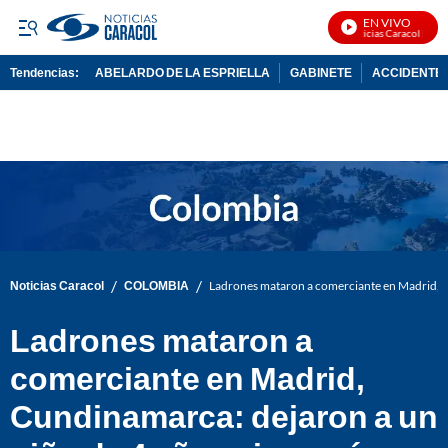
EN VIVO
Noticias Caracol En Viv
Tendencias:
ABELARDO DE LA ESPRIELLA
GABINETE
ACCIDENTE 
PUBLICIDAD
/
/
Noticias Caracol
COLOMBIA
Ladrones mataron a comerciante en Madrid, C
Ladrones mataron a
comerciante en Madrid,
Cundinamarca: dejaron a un