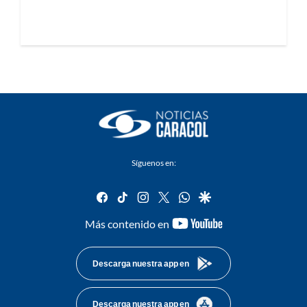
Síguenos en:
facebook
tiktok
instagram
twitter
whatsapp
google
youtube-
Más contenido en
footer
Descarga nuestra app en
Descarga nuestra app en