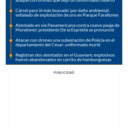
Cárcel para ‘el más buscado’ por daño ambiental:
señalado de explotación de oro en Parque Farallones
Atentado en vía Panamericana contra nuevo peaje de
Mondomo; presidente De la Espriella se pronunció
Atacan con drones una subestación de Policía en el
departamento del Cesar: uniformado murió
Registran dos atentados en el Guaviare: explosivos
fueron abandonados en carrito de hamburguesas
PUBLICIDAD