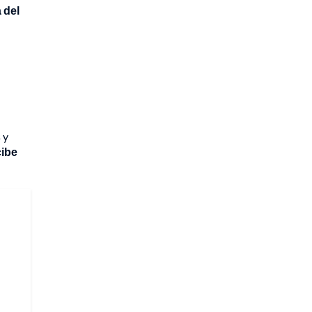
 del
 y
cibe