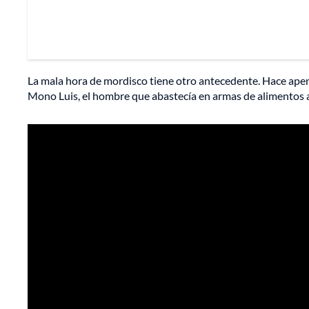
La mala hora de mordisco tiene otro antecedente. Hace ape
Mono Luis, el hombre que abastecía en armas de alimentos a