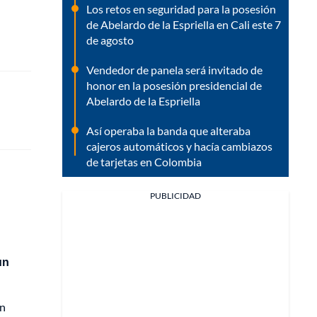
Los retos en seguridad para la posesión
de Abelardo de la Espriella en Cali este 7
de agosto
Vendedor de panela será invitado de
honor en la posesión presidencial de
Abelardo de la Espriella
Así operaba la banda que alteraba
cajeros automáticos y hacía cambiazos
de tarjetas en Colombia
PUBLICIDAD
un
en