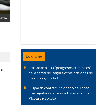
Archivo
Lo último
Trasladan a 103 “peligrosos criminales”
ía
de la cárcel de Itagüí a otras prisiones de
máxima seguridad
Disparan contra funcionario del Inpec
que llegaba a su casa de trabajar en La
Picota de Bogotá