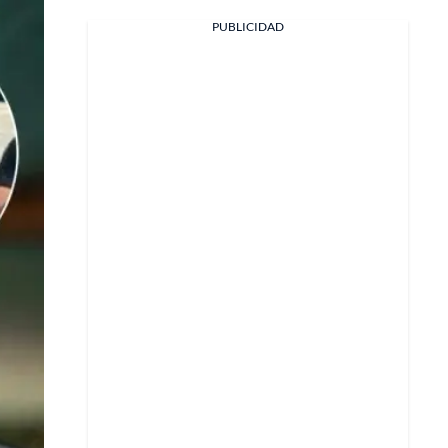
PUBLICIDAD
Facebook
X
Whatsapp
Copiar enlace
Telegram
LinkedIn