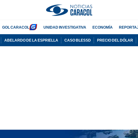
GOL CARACOL
UNIDAD INVESTIGATIVA
ECONOMÍA
REPORTA
ABELARDO DE LA ESPRIELLA
CASO BLESSD
PRECIO DEL DÓLAR
PUBLICIDAD