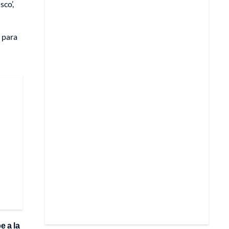
co’,
s para
e a la