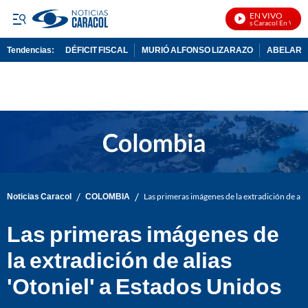
EN VIVO
Noticias Caracol En Vivo
Tendencias:
DÉFICIT FISCAL
MURIÓ ALFONSO LIZARAZO
ABELARDO
PUBLICIDAD
/
/
Noticias Caracol
COLOMBIA
Las primeras imágenes de la extradición de ali
Las primeras imágenes de
la extradición de alias
'Otoniel' a Estados Unidos