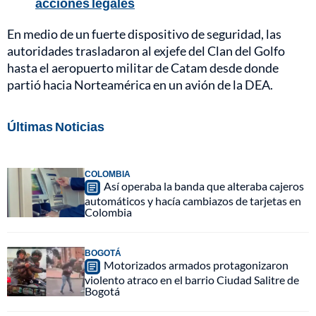
acciones legales
En medio de un fuerte dispositivo de seguridad, las
autoridades trasladaron al exjefe del Clan del Golfo
hasta el aeropuerto militar de Catam desde donde
partió hacia Norteamérica en un avión de la DEA.
Últimas Noticias
COLOMBIA
Así operaba la banda que alteraba cajeros
automáticos y hacía cambiazos de tarjetas en
Colombia
BOGOTÁ
Motorizados armados protagonizaron
violento atraco en el barrio Ciudad Salitre de
Bogotá