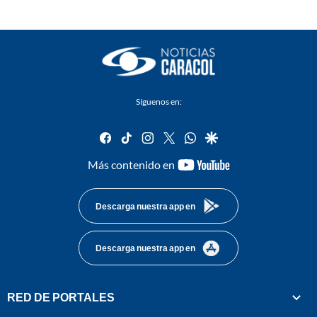
Síguenos en:
facebook
tiktok
instagram
twitter
whatsapp
google
youtube-
Más contenido en
footer
Descarga nuestra app en
Descarga nuestra app en
RED DE PORTALES