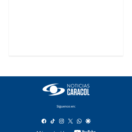
Síguenos en:
facebook
tiktok
instagram
twitter
whatsapp
google
youtube-