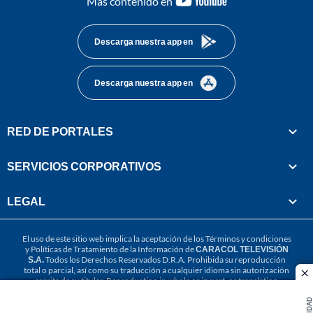
Más contenido en
footer
Descarga nuestra app en
Descarga nuestra app en
RED DE PORTALES
SERVICIOS CORPORATIVOS
LEGAL
El uso de este sitio web implica la aceptación de los
Términos y condiciones
y
Políticas de Tratamiento de la Información
de
CARACOL TELEVISIÓN
S.A.
Todos los Derechos Reservados D.R.A. Prohibida su reproducción
total o parcial, así como su traducción a cualquier idioma sin autorización
cl
escrita de su titular. Reproduction in whole or in part, or translation
without written permission is prohibited. All rights reserved 2025.