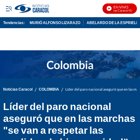
EN VIVO
Noticias Caracol En Vivo
Tendencias:
MURIÓ ALFONSO LIZARAZO
ABELARDO DE LA ESPRIELL
PUBLICIDAD
/
/
Noticias Caracol
COLOMBIA
Líder del paro nacional aseguró que en las mar
Líder del paro nacional
aseguró que en las marchas
"se van a respetar las