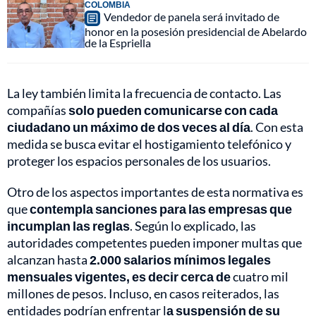
COLOMBIA
Vendedor de panela será invitado de
honor en la posesión presidencial de Abelardo
de la Espriella
La ley también limita la frecuencia de contacto. Las
compañías
solo pueden comunicarse con cada
ciudadano un máximo de dos veces al día
. Con esta
medida se busca evitar el hostigamiento telefónico y
proteger los espacios personales de los usuarios.
Otro de los aspectos importantes de esta normativa es
que
contempla sanciones para las empresas que
incumplan las reglas
. Según lo explicado, las
autoridades competentes pueden imponer multas que
alcanzan hasta
2.000 salarios mínimos legales
mensuales vigentes, es decir cerca de
cuatro mil
millones de pesos. Incluso, en casos reiterados, las
entidades podrían enfrentar l
a suspensión de su