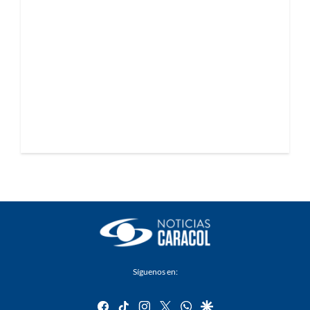
Síguenos en:
facebook
tiktok
instagram
twitter
whatsapp
google