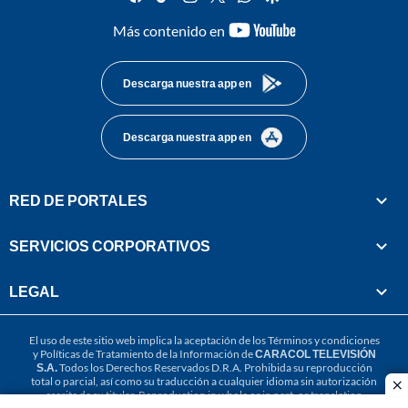
youtube-
Más contenido en
footer
Descarga nuestra app en
Descarga nuestra app en
RED DE PORTALES
SERVICIOS CORPORATIVOS
LEGAL
El uso de este sitio web implica la aceptación de los
Términos y condiciones
y
Políticas de Tratamiento de la Información
de
CARACOL TELEVISIÓN
S.A.
Todos los Derechos Reservados D.R.A. Prohibida su reproducción
total o parcial, así como su traducción a cualquier idioma sin autorización
cl
escrita de su titular. Reproduction in whole or in part, or translation