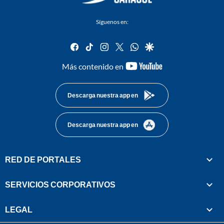
Síguenos en:
facebook
tiktok
instagram
twitter
whatsapp
google
youtube-
Más contenido en
footer
Descarga nuestra app en
Descarga nuestra app en
RED DE PORTALES
SERVICIOS CORPORATIVOS
LEGAL