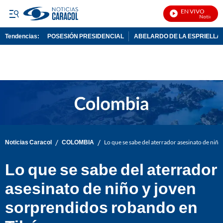
EN VIVO
Noticias Ca
Tendencias:
POSESIÓN PRESIDENCIAL
ABELARDO DE LA ESPRIELLA
PUBLICIDAD
/
/
Noticias Caracol
COLOMBIA
Lo que se sabe del aterrador asesinato de niñ
Lo que se sabe del aterrador
asesinato de niño y joven
sorprendidos robando en