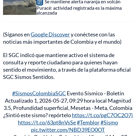
Se mantiene alerta naranja en volcán
Puracé: actividad registrada es la máxima
alcanzada
(Síganos en
Google Discover
y conéctese con las
noticias más importantes de Colombia y el mundo)
El SGC indicó que mantiene activo el sistema de
consulta y reporte ciudadano para quienes hayan
sentido el movimiento, a través de la plataforma oficial
SGC Sismos Sentidos.
#SismosColombiaSGC
Evento Sísmico - Boletín
Actualizado 1, 2026-05-27, 09:29 hora local Magnitud
3.5, Profundidad superficial, Mesetas - Meta, Colombia
¿Sintió este sismo? repórtelo
https://t.co/pgC7OC2O7j
https://t.co/63pt8nVsSe
#Temblor
#Sismo
pic.twitter.com/NBD39EO0OT