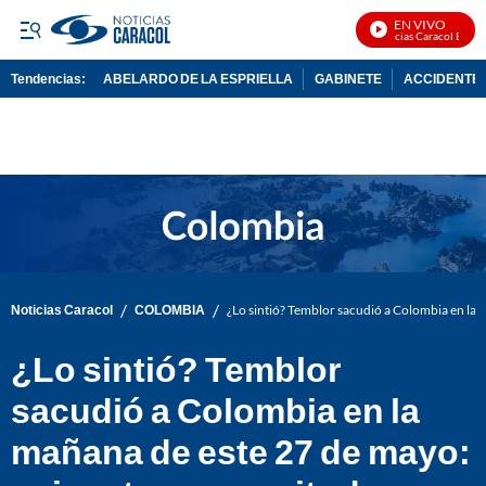
EN VIVO
Noticias Caracol En Vivo
Tendencias:
ABELARDO DE LA ESPRIELLA
GABINETE
ACCIDENTE 
PUBLICIDAD
/
/
Noticias Caracol
COLOMBIA
¿Lo sintió? Temblor sacudió a Colombia en la
¿Lo sintió? Temblor
sacudió a Colombia en la
mañana de este 27 de mayo: