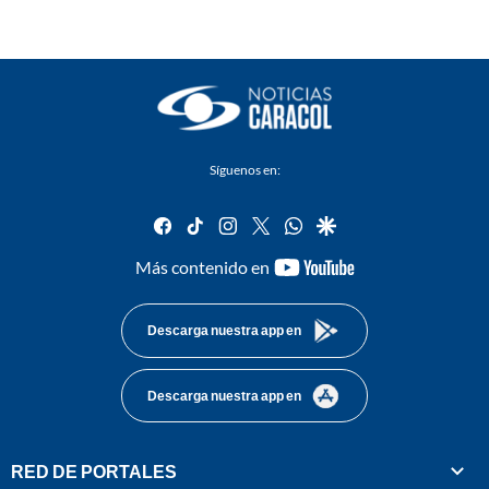
Síguenos en:
facebook
tiktok
instagram
twitter
whatsapp
google
youtube-
Más contenido en
footer
Descarga nuestra app en
Descarga nuestra app en
RED DE PORTALES