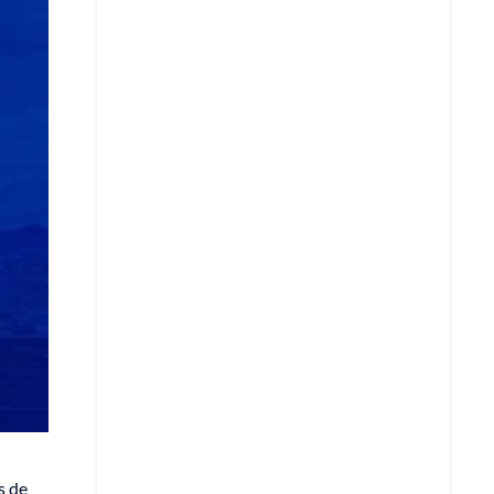
Copiar enlace
Telegram
LinkedIn
s de