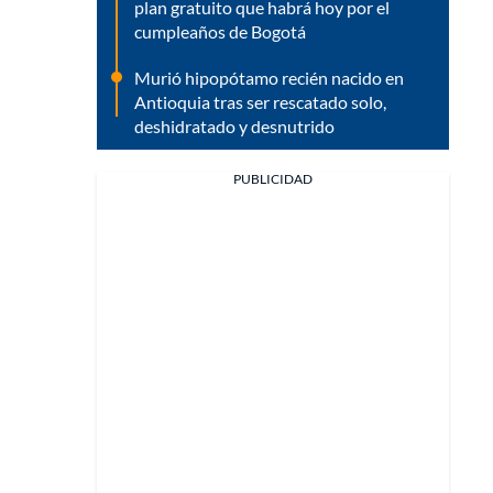
plan gratuito que habrá hoy por el
cumpleaños de Bogotá
Murió hipopótamo recién nacido en
Antioquia tras ser rescatado solo,
deshidratado y desnutrido
PUBLICIDAD