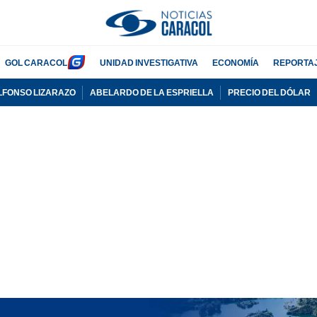
GOL CARACOL
UNIDAD INVESTIGATIVA
ECONOMÍA
REPORTA
LFONSO LIZARAZO
ABELARDO DE LA ESPRIELLA
PRECIO DEL DÓLAR
PUBLICIDAD