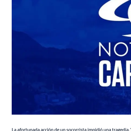
La afortunada acción de un socorrista impidió una tragedia.