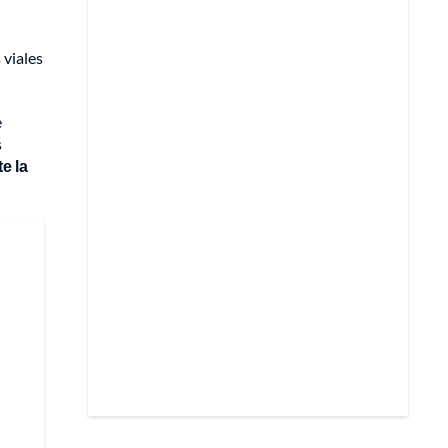
 viales
e
s
e la