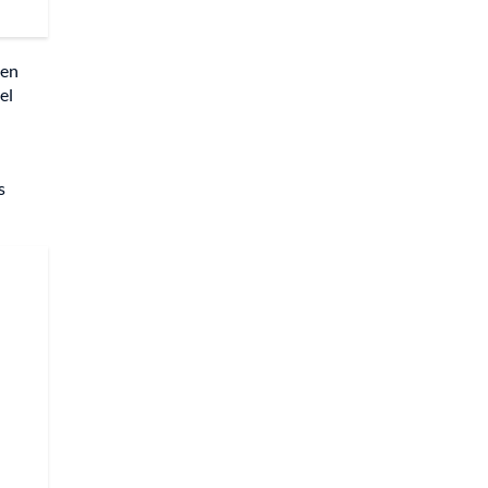
ten
el
s