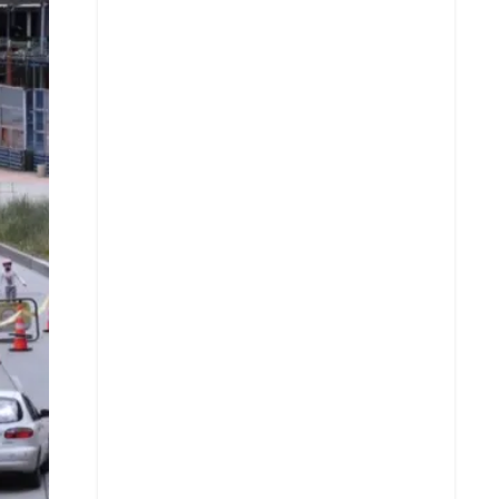
Facebook
X
Whatsapp
Copiar enlace
Telegram
LinkedIn