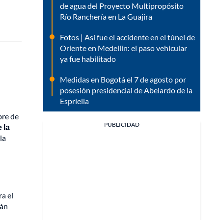
de agua del Proyecto Multipropósito
Río Ranchería en La Guajira
Fotos | Así fue el accidente en el túnel de
Oriente en Medellín: el paso vehicular
ya fue habilitado
Medidas en Bogotá el 7 de agosto por
posesión presidencial de Abelardo de la
Espriella
bre de
PUBLICIDAD
 la
la
a el
rán