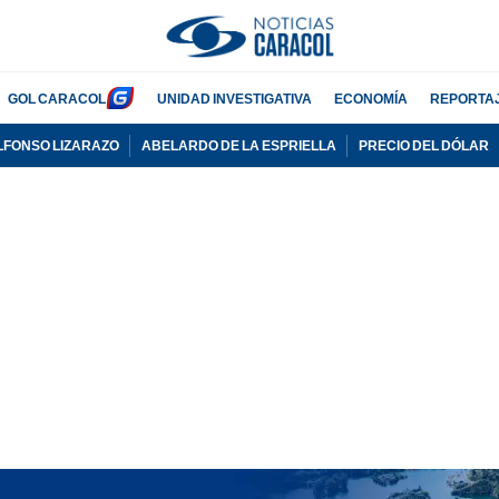
GOL CARACOL
UNIDAD INVESTIGATIVA
ECONOMÍA
REPORTA
LFONSO LIZARAZO
ABELARDO DE LA ESPRIELLA
PRECIO DEL DÓLAR
PUBLICIDAD