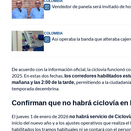
COLOMBIA
Vendedor de panela será invitado de hon
COLOMBIA
Así operaba la banda que alteraba caje
De acuerdo con la información oficial, la ciclovía funcionó 
2025. En estas dos fechas,
los corredores habilitados estu
mañana y las 2:00 de la tarde,
permitiendo a la ciudadanía 
temporada decembrina.
Confirman que no habrá ciclovía en 
El jueves 1 de enero de 2026
no habrá servicio de Cicloví
inicio del nuevo año y a los ajustes operativos que realiza el
habilitados los tramos habituales ni se contará con el per