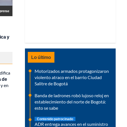
lprensa
ica y
Lo último
Motorizados armados protagonizaron
difica
violento atraco en el barrio Ciudad
a de
Salitre de Bogotá
 y en
Banda de ladrones robó lujoso reloj en
establecimiento del norte de Bogotá:
esto se sabe
Contenido patrocinado
ADR entrega avances en el suministro