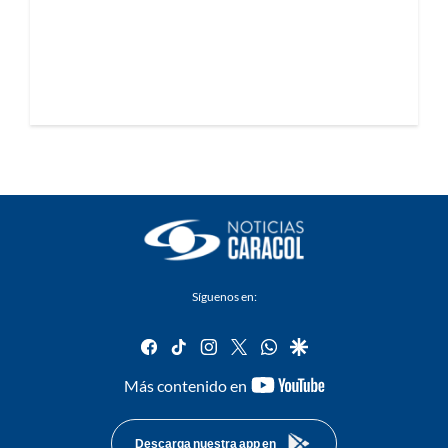
Síguenos en:
facebook
tiktok
instagram
twitter
whatsapp
google
youtube-
Más contenido en
footer
Descarga nuestra app en