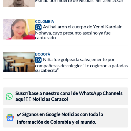
Esmad por muerte de Nicolás Neira en 2005
COLOMBIA
Así hallaron el cuerpo de Yenni Karolain
Nohava, cuyo presunto asesino ya fue
capturado
BOGOTÁ
Niña fue golpeada salvajemente por
compañeras de colegio: “Le cogieron a patadas
su cabecita”
Suscríbase a nuestro canal de WhatsApp Channels
aquí 👉🏻 Noticias Caracol
✔️ Síganos en Google Noticias con toda la
información de Colombia y el mundo.