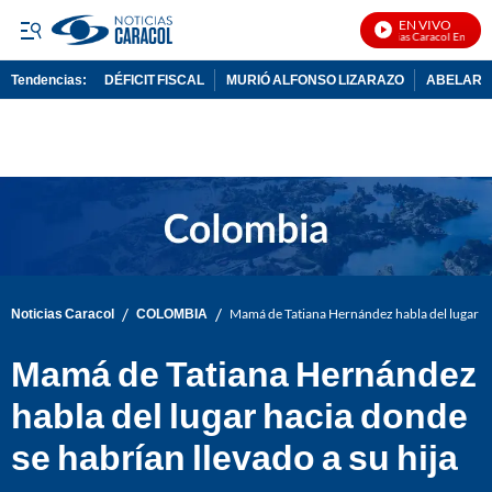
EN VIVO
Noticias Caracol En Vivo
Tendencias:
DÉFICIT FISCAL
MURIÓ ALFONSO LIZARAZO
ABELARDO
PUBLICIDAD
/
/
Noticias Caracol
COLOMBIA
Mamá de Tatiana Hernández habla del lugar hac
Mamá de Tatiana Hernández
habla del lugar hacia donde
se habrían llevado a su hija