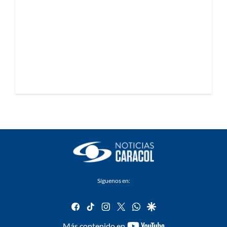
Síguenos en:
facebook
tiktok
instagram
twitter
whatsapp
google
youtube-
Más contenido en