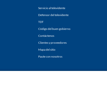
Servicio al televidente
Defensor del televidente
TDT
Código del buen gobierno
Contáctenos
Clientes y proveedores
Mapa del sitio
Paute con nosotros
ones
y
Políticas de Tratamiento de la Información
de
CARACOL TELEVISIÓN S.A.
Todo
sí como su traducción a cualquier idioma sin autorización escrita de su titular. Repro
. All rights reserved 2025.