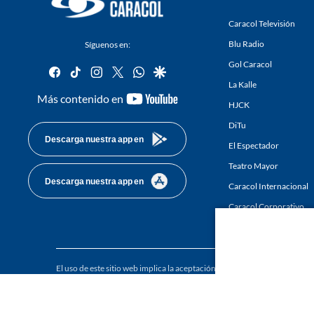
Caracol Televisión
Blu Radio
Síguenos en:
Gol Caracol
facebook
tiktok
instagram
twitter
whatsapp
google
La Kalle
youtube-
Más contenido en
HJCK
footer
DiTu
Descarga nuestra app en
El Espectador
Teatro Mayor
Descarga nuestra app en
Caracol Internacional
Caracol Corporativo
Caracol Next
El uso de este sitio web implica la aceptación de los
Términos y condici
Derechos Reservados D.R.A. Prohibida su reproducción total o parcial, a
whole or in part, or translation without written permission is prohibited