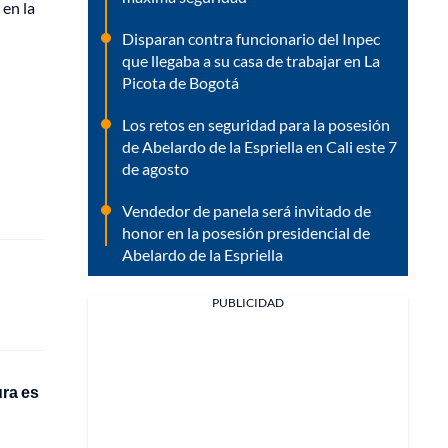
 en la
Disparan contra funcionario del Inpec
que llegaba a su casa de trabajar en La
Picota de Bogotá
Los retos en seguridad para la posesión
de Abelardo de la Espriella en Cali este 7
de agosto
Vendedor de panela será invitado de
honor en la posesión presidencial de
Abelardo de la Espriella
PUBLICIDAD
ura es