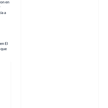
ron en
r
ía a
 en El
a que