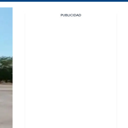
Facebook
PUBLICIDAD
X
Whatsapp
Copiar enlace
Telegram
LinkedIn