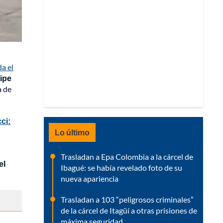
a el
lipe
a de
ci:
Lo último
Trasladan a Epa Colombia a la cárcel de
el
Ibagué: se había revelado foto de su
nueva apariencia
Trasladan a 103 “peligrosos criminales”
de la cárcel de Itagüí a otras prisiones de
máxima seguridad