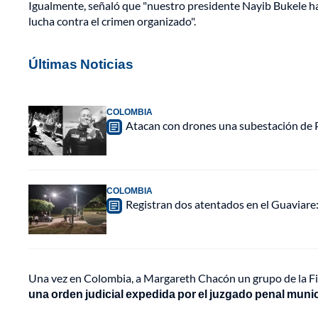
Igualmente, señaló que "nuestro presidente Nayib Bukele ha 
lucha contra el crimen organizado".
Últimas Noticias
COLOMBIA
Atacan con drones una subestación de P
COLOMBIA
Registran dos atentados en el Guaviar
Una vez en Colombia, a Margareth Chacón un grupo de la Fisca
una orden judicial expedida por el juzgado penal munic