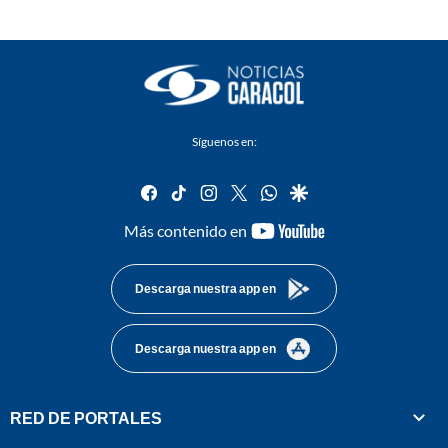
Síguenos en:
facebook
tiktok
instagram
twitter
whatsapp
google
youtube-
Más contenido en
footer
Descarga nuestra app en
Descarga nuestra app en
RED DE PORTALES