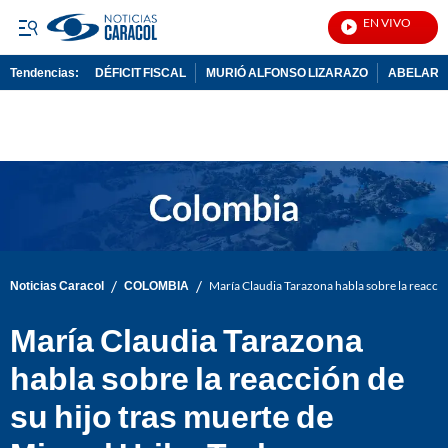
EN VIVO
Not
Tendencias:
DÉFICIT FISCAL
MURIÓ ALFONSO LIZARAZO
ABELARDO
PUBLICIDAD
/
/
Noticias Caracol
COLOMBIA
María Claudia Tarazona habla sobre la reacció
María Claudia Tarazona
habla sobre la reacción de
su hijo tras muerte de