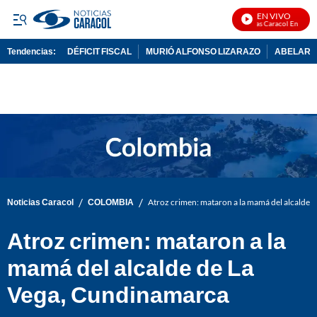
EN VIVO
Noticias Caracol En Vivo
Tendencias:
DÉFICIT FISCAL
MURIÓ ALFONSO LIZARAZO
ABELARDO
PUBLICIDAD
/
/
Noticias Caracol
COLOMBIA
Atroz crimen: mataron a la mamá del alcalde 
Atroz crimen: mataron a la
mamá del alcalde de La
Vega, Cundinamarca