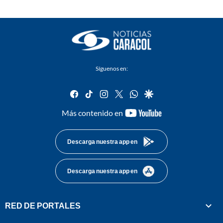
Síguenos en:
facebook
tiktok
instagram
twitter
whatsapp
google
youtube-
Más contenido en
footer
Descarga nuestra app en
Descarga nuestra app en
RED DE PORTALES