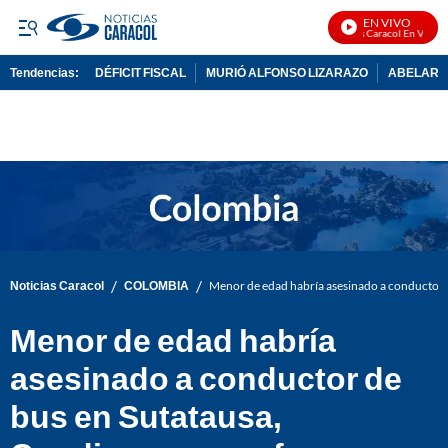
EN VIVO
Noticias Caracol En Vivo
Tendencias:
DÉFICIT FISCAL
MURIÓ ALFONSO LIZARAZO
ABELARDO
PUBLICIDAD
/
/
Noticias Caracol
COLOMBIA
Menor de edad habría asesinado a conductor 
Menor de edad habría
asesinado a conductor de
bus en Sutatausa,