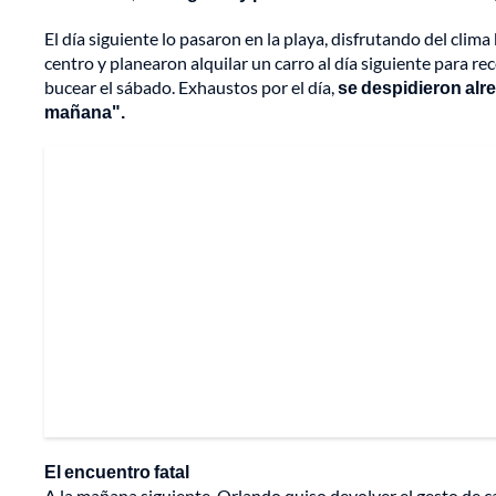
El día siguiente lo pasaron en la playa, disfrutando del cli
centro y planearon alquilar un carro al día siguiente para re
bucear el sábado. Exhaustos por el día,
se despidieron alre
mañana".
El encuentro fatal
A la mañana siguiente, Orlando quiso devolver el gesto de car