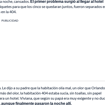
 la noche, cansados.
El primer problema surgió al llegar al hotel
uetes para que los cinco se quedaran juntos, fueron separados e
 en la 404.
PUBLICIDAD
Le dijo a su padre que la habitación olía mal, un olor que Orlando
ás del olor, la habitación 404 estaba sucia, sin toallas, sin papel
para un hotel. Viviana, que según su papá era muy exigente y no d
, aunque finalmente pasaron la noche allí.