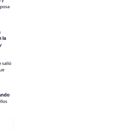
sposa
a
 la
y
 salió
que
rando
llos