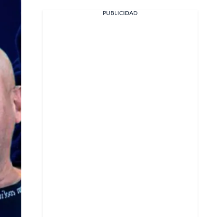
PUBLICIDAD
Facebook
X
Whatsapp
Copiar enlace
Telegram
LinkedIn