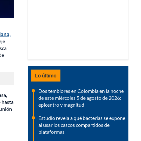
iana,
eje
sca
de
Lo último
Dos temblores en Colombia en la noche
asa,
de este miércoles 5 de agosto de 2026:
o hasta
epicentro y magnitud
 unión
Estudio revela a qué bacterias se expone
al usar los cascos compartidos de
plataformas