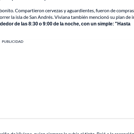
ma bonito. Compartieron cervezas y aguardientes, fueron de compras
correr la isla de San Andrés. Viviana también mencionó su plan de ir
dedor de las 8:30 o 9:00 de la noche, con un simple: "Hasta
PUBLICIDAD
iño de Viviana, quien siempre le subía el tinto. Bajó a la recepción