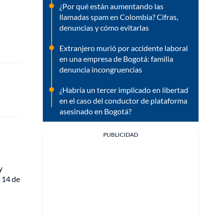
¿Por qué están aumentando las
llamadas spam en Colombia? Cifras,
denuncias y cómo evitarlas
Extranjero murió por accidente laboral
en una empresa de Bogotá: familia
denuncia incongruencias
¿Habría un tercer implicado en libertad
en el caso del conductor de plataforma
asesinado en Bogotá?
PUBLICIDAD
y
l 14 de