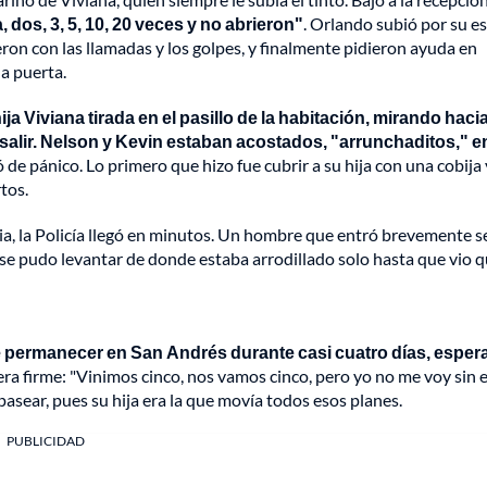
 dos, 3, 5, 10, 20 veces y no abrieron"
. Orlando subió por su e
eron con las llamadas y los golpes, y finalmente pidieron ayuda en
la puerta.
ija Viviana tirada en el pasillo de la habitación, mirando haci
salir. Nelson y Kevin estaban acostados, "arrunchaditos," en
ó de pánico. Lo primero que hizo fue cubrir a su hija con una cobija 
tos.
ia, la Policía llegó en minutos. Un hombre que entró brevemente se
se pudo levantar de donde estaba arrodillado solo hasta que vio 
 permanecer en San Andrés durante casi cuatro días, espe
ra firme: "Vinimos cinco, nos vamos cinco, pero yo no me voy sin e
 pasear, pues su hija era la que movía todos esos planes.
PUBLICIDAD