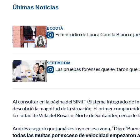
Últimas Noticias
BOGOTÁ
Feminicidio de Laura Camila Blanco: jue
SÉPTIMO DÍA
Las pruebas forenses que evitaron que u
Al consultar en la página del SIMIT (Sistema Integrado de I
descubrió la magnitud de la situación. El primer comparendo r
la ciudad de Villa del Rosario, Norte de Santander, cerca de 
Andrés aseguró que jamás estuvo en esa zona. “Digo: ‘Bueno,
todas las multas por exceso de velocidad empezaron a 