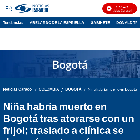
EN VIVO
Noticias Caracol En Viv
Tendencias:
ABELARDO DE LA ESPRIELLA
GABINETE
DONALD TR
PUBLICIDAD
/
/
/
Noticias Caracol
COLOMBIA
BOGOTÁ
Niña habría muerto en Bogotá tra
Niña habría muerto en
Bogotá tras atorarse con un
frijol; traslado a clínica se