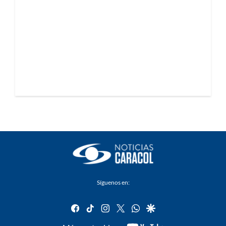
Síguenos en:
facebook
tiktok
instagram
twitter
whatsapp
google