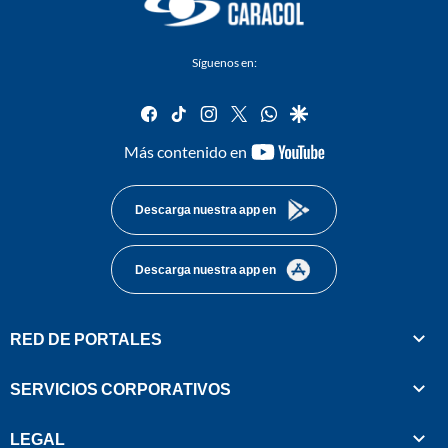
Síguenos en:
facebook
tiktok
instagram
twitter
whatsapp
google
youtube-
Más contenido en
footer
Descarga nuestra app en
Descarga nuestra app en
RED DE PORTALES
SERVICIOS CORPORATIVOS
LEGAL