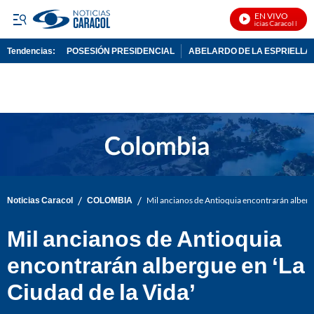
EN VIVO
Noticias Caracol En Viv
Tendencias:
POSESIÓN PRESIDENCIAL
ABELARDO DE LA ESPRIELLA
PUBLICIDAD
/
/
Noticias Caracol
COLOMBIA
Mil ancianos de Antioquia encontrarán albergu
Mil ancianos de Antioquia
encontrarán albergue en ‘La
Ciudad de la Vida’