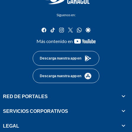
Síguenos en:
facebook
tiktok
instagram
twitter
whatsapp
google
youtube-
Más contenido en
footer
Descarga nuestra app en
Descarga nuestra app en
RED DE PORTALES
SERVICIOS CORPORATIVOS
LEGAL