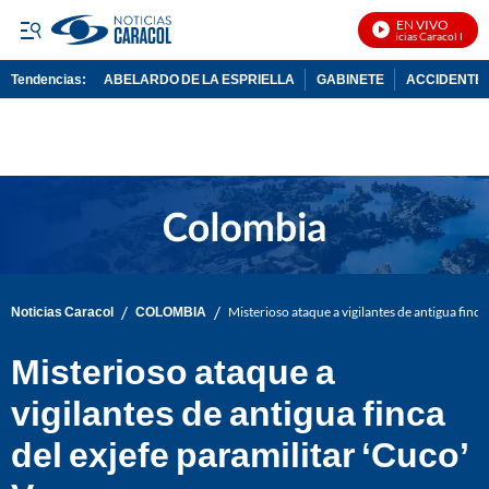
EN VIVO
Noticias Caracol En Viv
Tendencias:
ABELARDO DE LA ESPRIELLA
GABINETE
ACCIDENTE 
PUBLICIDAD
/
/
Noticias Caracol
COLOMBIA
Misterioso ataque a vigilantes de antigua finca
Misterioso ataque a
vigilantes de antigua finca
del exjefe paramilitar ‘Cuco’