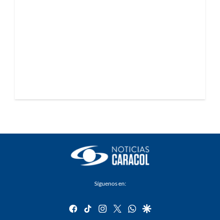
Síguenos en:
facebook
tiktok
instagram
twitter
whatsapp
google