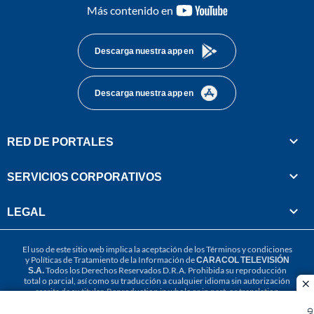
youtube-
Más contenido en
footer
Descarga nuestra app en
Descarga nuestra app en
RED DE PORTALES
SERVICIOS CORPORATIVOS
LEGAL
El uso de este sitio web implica la aceptación de los
Términos y condiciones
y
Políticas de Tratamiento de la Información
de
CARACOL TELEVISIÓN
S.A.
Todos los Derechos Reservados D.R.A. Prohibida su reproducción
total o parcial, así como su traducción a cualquier idioma sin autorización
cl
escrita de su titular. Reproduction in whole or in part, or translation
without written permission is prohibited. All rights reserved 2025.