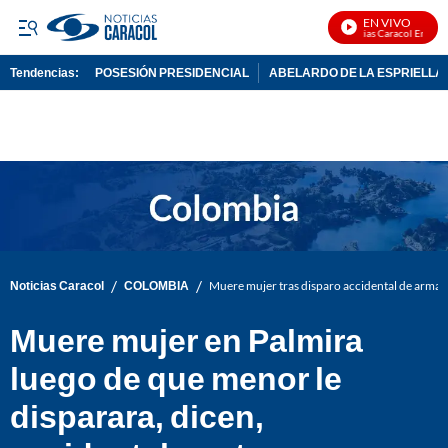
EN VIVO
Noticias Caracol En Vivo
Tendencias:
POSESIÓN PRESIDENCIAL
ABELARDO DE LA ESPRIELLA
PUBLICIDAD
/
/
Noticias Caracol
COLOMBIA
Muere mujer tras disparo accidental de arma
Muere mujer en Palmira
luego de que menor le
disparara, dicen,